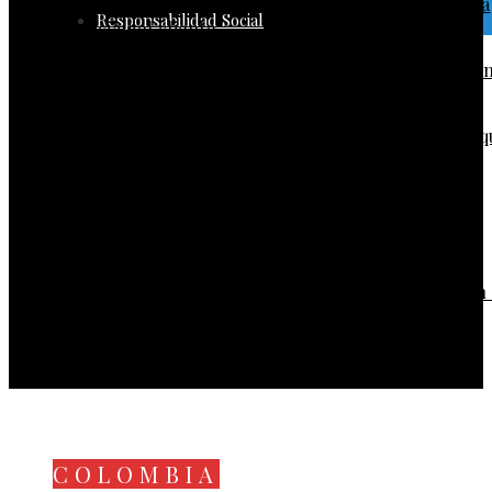
Herramientas para medir políticas de D&I desde la
Responsabilidad Social
vivencia del cliente
Frisby: modernización operativa y expansión sosten
en el sector alimentario
Conciertos de Bad Bunny en Madrid: las estrellas q
pasaron por La Casita · 2
Microfluidos y organ-on-chip: el futuro de la
investigación biomédica · 3
Carlos Malo de Molina recibe en Panamá un
reconocimiento a su obra, trayectoria y promoción
la lectura
COLOMBIA