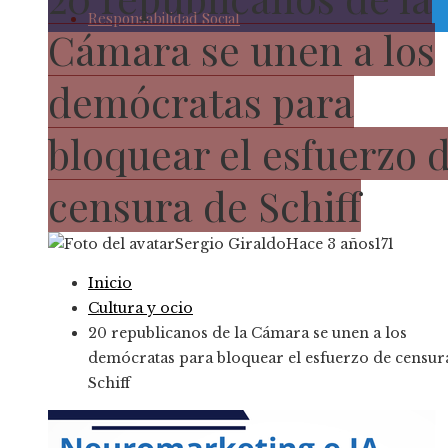
Responsabilidad Social
Cámara se unen a los
demócratas para
bloquear el esfuerzo 
censura de Schiff
Sergio Giraldo
Hace 3 años
171
Inicio
Cultura y ocio
20 republicanos de la Cámara se unen a los
demócratas para bloquear el esfuerzo de censur
Schiff