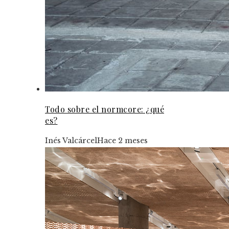
Todo sobre el normcore: ¿qué
es?
Inés Valcárcel
Hace 2 meses