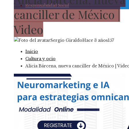
Responsabilidad Social
canciller de México |
Video
Sergio Giraldo
Hace 3 años
157
Inicio
Cultura y ocio
Alicia Bárcena, nueva canciller de México | Vide