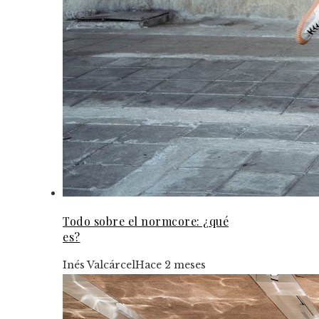
Todo sobre el normcore: ¿qué
es?
Inés Valcárcel
Hace 2 meses