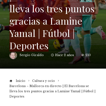
lleva los tres puntos
gracias a Lamine
Yamal | Fútbol |
Deportes
Sergio Giraldo
Hace 2 años
210
Inicio
Cultura y ocio
Barcelona – Mallorca en directo | El Barcelona se
lleva los tres puntos gracias a Lamine Yamal | Fútbol |
Deportes