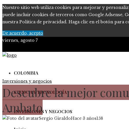
Nuestro sitio web utiliza cookies para mejorar y personaliz
puede incluir cookies de terceros como Google Adsense, Goog
nuestra Política de privacidad. Haga clic en el botón para c
De acuerdo, acepto
viernes, agosto 7
COLOMBIA
Inversiones y negocios
Descubre la mejor comun
CIENCIA Y TECNOLOGÍA
Ambato
INVERSIONES Y NEGOCIOS
Sergio Giraldo
Hace 3 años
158