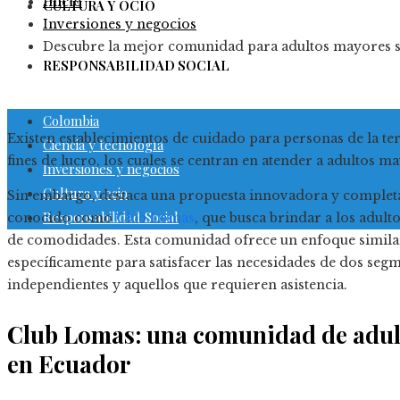
Inicio
CULTURA Y OCIO
Inversiones y negocios
Descubre la mejor comunidad para adultos mayores s
RESPONSABILIDAD SOCIAL
Colombia
Existen establecimientos de cuidado para personas de la t
Ciencia y tecnología
fines de lucro, los cuales se centran en atender a adultos 
Inversiones y negocios
Cultura y ocio
Sin embargo, destaca una propuesta innovadora y complet
Responsabilidad Social
conocido como
Club Lomas
, que busca brindar a los adult
de comodidades. Esta comunidad ofrece un enfoque similar 
específicamente para satisfacer las necesidades de dos seg
independientes y aquellos que requieren asistencia.
Club Lomas: una comunidad de adult
en Ecuador