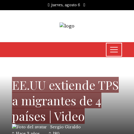
jueves, agosto 6
CULTURA Y OCIO
EE.UU extiende TPS
a migrantes de 4
países | Video
Sergio Giraldo
Hace 3 años
180