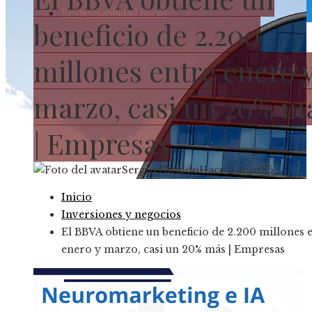
Responsabilidad Social
beneficio de 2.200
millones entre enero 
marzo, casi un 20% m
| Empresas
Sergio Giraldo
Hace 2 años
85
Inicio
Inversiones y negocios
El BBVA obtiene un beneficio de 2.200 millones 
enero y marzo, casi un 20% más | Empresas