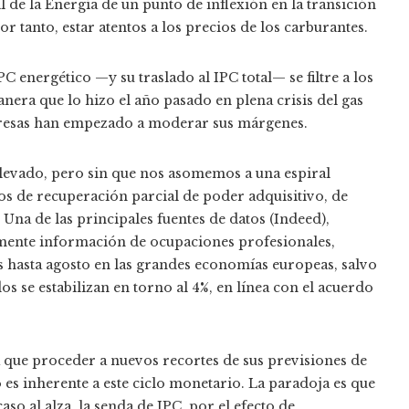
 de la Energía de un punto de inflexión en la transición
 tanto, estar atentos a los precios de los carburantes.
C energético —y su traslado al IPC total— se filtre a los
nera que lo hizo el año pasado en plena crisis del gas
mpresas han empezado a moderar sus márgenes.
 elevado, pero sin que nos asomemos a una espiral
os de recuperación parcial de poder adquisitivo, de
 Una de las principales fuentes de datos (Indeed),
lmente información de ocupaciones profesionales,
 hasta agosto en las grandes economías europeas, salvo
s se estabilizan en torno al 4%, en línea con el acuerdo
 que proceder a nuevos recortes de sus previsiones de
 es inherente a este ciclo monetario. La paradoja es que
caso al alza, la senda de IPC, por el efecto de