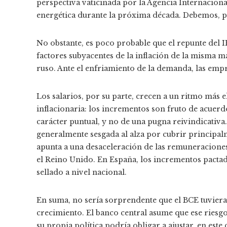
perspectiva vaticinada por la Agencia Internacional
energética durante la próxima década. Debemos, por
No obstante, es poco probable que el repunte del IP
factores subyacentes de la inflación de la misma ma
ruso. Ante el enfriamiento de la demanda, las e
Los salarios, por su parte, crecen a un ritmo más
inflacionaria: los incrementos son fruto de acuerd
carácter puntual, y no de una pugna reivindicativa.
generalmente sesgada al alza por cubrir principa
apunta a una desaceleración de las remuneraciones
el Reino Unido. En España, los incrementos pactado
sellado a nivel nacional.
En suma, no sería sorprendente que el BCE tuviera
crecimiento. El banco central asume que ese riesgo
su propia política podría obligar a ajustar, en este 