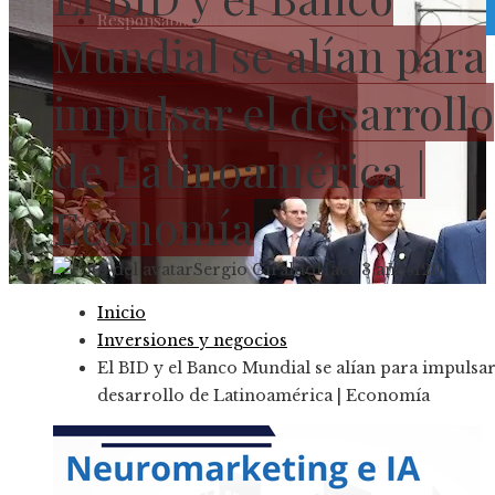
Responsabilidad Social
Mundial se alían para
impulsar el desarrollo
de Latinoamérica |
Economía
Sergio Giraldo
Hace 3 años
120
Inicio
Inversiones y negocios
El BID y el Banco Mundial se alían para impulsar
desarrollo de Latinoamérica | Economía