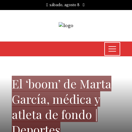
sábado, agosto 8
CULTURA Y OCIO
El ‘boom’ de Marta
García, médica y
atleta de fondo |
Deportes