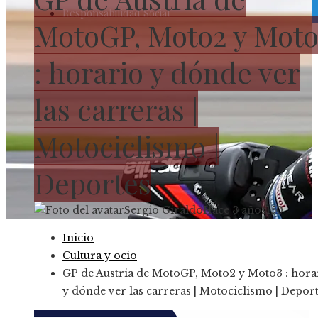
Responsabilidad Social
MotoGP, Moto2 y Moto
: horario y dónde ver
las carreras |
Motociclismo |
Deportes
Sergio Giraldo
Hace 3 años
150
Inicio
Cultura y ocio
GP de Austria de MotoGP, Moto2 y Moto3 : hora
y dónde ver las carreras | Motociclismo | Depor