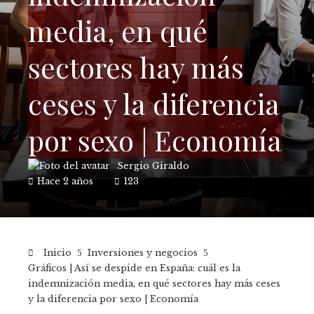
media, en qué
sectores hay más
ceses y la diferencia
por sexo | Economía
Sergio Giraldo
Hace 2 años
123
Inicio
Inversiones y negocios
Gráficos | Así se despide en España: cuál es la
indemnización media, en qué sectores hay más ceses
y la diferencia por sexo | Economía