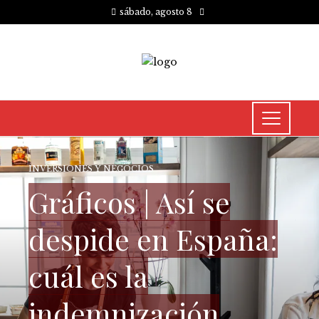
sábado, agosto 8
INVERSIONES Y NEGOCIOS
Gráficos | Así se
despide en España:
cuál es la
indemnización