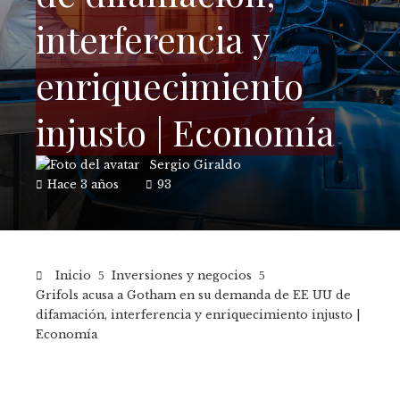
interferencia y
enriquecimiento
injusto | Economía
Sergio Giraldo
Hace 3 años
93
Inicio
Inversiones y negocios
Grifols acusa a Gotham en su demanda de EE UU de
difamación, interferencia y enriquecimiento injusto |
Economía