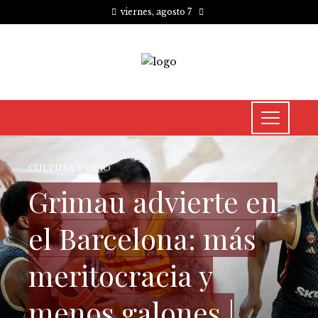
viernes, agosto 7
CULTURA Y OCIO
Grimau advierte en
el Barcelona: más
meritocracia y
menos galones |