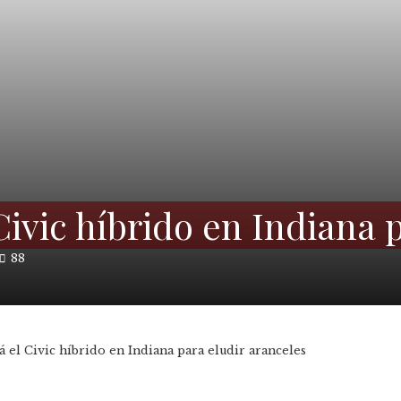
ivic híbrido en Indiana 
88
 el Civic híbrido en Indiana para eludir aranceles