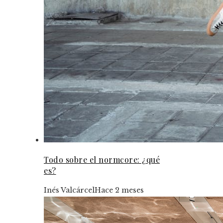
Todo sobre el normcore: ¿qué
es?
Inés Valcárcel
Hace 2 meses