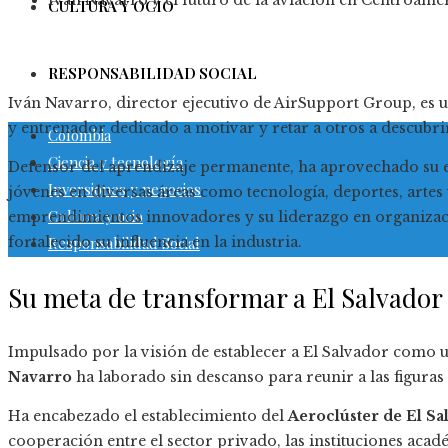
Iván Navarro y el futuro de la aviación en Centroamé
CULTURA Y OCIO
RESPONSABILIDAD SOCIAL
Iván Navarro, director ejecutivo de AirSupport Group, es u
y entrenador dedicado a motivar y retar a otros a descubrir
Colombia
Ciencia y tecnología
Defensor del aprendizaje permanente, ha aprovechado su e
Inversiones y negocios
jóvenes en diversas áreas como tecnología, deportes, artes
Cultura y ocio
emprendimientos innovadores y su liderazgo en organizaci
fortalecido su influencia en la industria.
Responsabilidad Social
Su meta de transformar a El Salvador
Impulsado por la visión de establecer a El Salvador como u
Navarro
ha laborado sin descanso para reunir a las figuras 
Ha encabezado el establecimiento del
Aeroclúster de El Sa
cooperación entre el sector privado, las instituciones ac