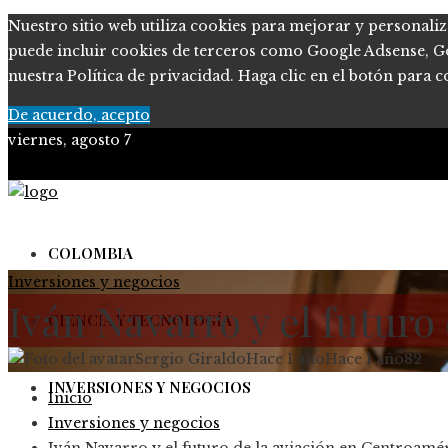
Nuestro sitio web utiliza cookies para mejorar y personaliz
puede incluir cookies de terceros como Google Adsense, Goog
nuestra Política de privacidad. Haga clic en el botón para c
De acuerdo, acepto
viernes, agosto 7
COLOMBIA
Inversiones y negocios
Iván Navarro y el futuro
CIENCIA Y TECNOLOGÍA
Sergio Giraldo
Hace 1 año
Hace 1 año
82
INVERSIONES Y NEGOCIOS
Inicio
Inversiones y negocios