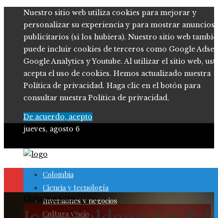
Nuestro sitio web utiliza cookies para mejorar y
personalizar su experiencia y para mostrar anuncios
publicitarios (si los hubiera). Nuestro sitio web tambi
puede incluir cookies de terceros como Google Adsen
Google Analytics y Youtube. Al utilizar el sitio web, ust
acepta el uso de cookies. Hemos actualizado nuestra
Política de privacidad. Haga clic en el botón para
consultar nuestra Política de privacidad.
De acuerdo, acepto
jueves, agosto 6
Colombia
Ciencia y tecnología
Cultura y ocio
Inversiones y negocios
Jorge Valdano: Lo del
Cultura y ocio