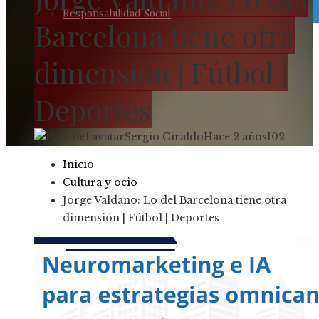
Responsabilidad Social
Barcelona tiene otra
dimensión | Fútbol |
Deportes
Sergio Giraldo
Hace 2 años
102
Inicio
Cultura y ocio
Jorge Valdano: Lo del Barcelona tiene otra
dimensión | Fútbol | Deportes