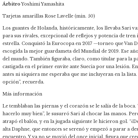
Árbitro
Yoshimi Yamashita
Tarjetas amarillas
Rose Lavelle (min. 50)
Los guantes de Holanda, históricamente, los llevaba Sari v
para sus rivales, excepcional de reflejos y potencia de tren i
estrella. Conquistó la Eurocopa en 2017 —torneo que Van 
escogida la mejor guardameta del Mundial de 2019. Ese añ
del mundo. También figuraba, claro, como titular para la 
castigada en el primer envite ante Suecia por una lesión. E
antes ni siquiera me esperaba que me incluyeran en la lista. 
opción”, recuerda.
Más información
Le temblaban las piernas y el corazón se le salía de la boc
hacerlo muy bien”, le susurró Sari al chocar las manos. Pe
atrapó el balón, y en la jugada siguiente le hicieron gol. “¿D
alta Daphne, que entonces se serenó y empezó a parar a des
encuentro. Y ya no se movió del once inicial, figura que cre