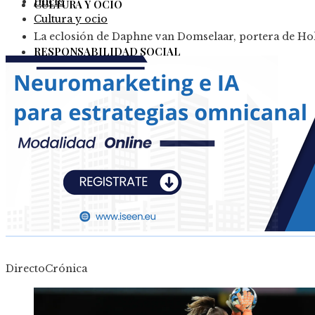
Inicio
CULTURA Y OCIO
Cultura y ocio
La eclosión de Daphne van Domselaar, portera de Hol
RESPONSABILIDAD SOCIAL
Colombia
Ciencia y tecnología
Inversiones y negocios
Cultura y ocio
Responsabilidad Social
DirectoCrónica