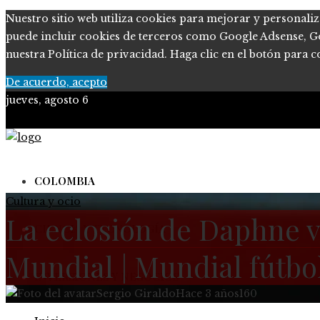
Nuestro sitio web utiliza cookies para mejorar y personaliz
puede incluir cookies de terceros como Google Adsense, Goog
nuestra Política de privacidad. Haga clic en el botón para c
De acuerdo, acepto
jueves, agosto 6
COLOMBIA
Cultura y ocio
La eclosión de Daphne v
CIENCIA Y TECNOLOGÍA
Mundial | Mundial fútbo
INVERSIONES Y NEGOCIOS
Sergio Giraldo
Hace 3 años
160