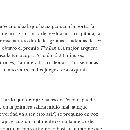
an Veenendaal, que hacía pequeña la portería
nferior. Era la voz del vestuario, la capitana, la
Domselaar vio desde las gradas—, además de ser
o obtuvo el premio
The Best
a la mejor arquera
pasada Eurocopa. Pero duró 20 minutos,
ntonces, Daphne salió a calentar. “Dos semanas
Un año antes, en los Juegos, era la quinta
a. “Haz lo que siempre haces en Twente, puedes
ro en la primera salida midió mal, aunque
e verdad va a ser esto así?”, se preguntó en voz
tajo, escogida finalmente como la mejor del
ció a un ritmo vertiginoso hasta el punto de que