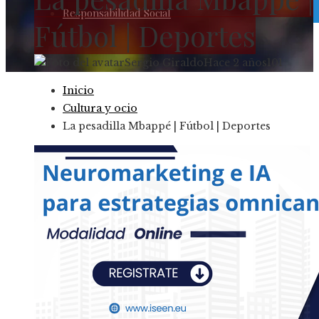
Responsabilidad Social
Fútbol | Deportes
Sergio Giraldo
Hace 2 años
101
Inicio
Cultura y ocio
La pesadilla Mbappé | Fútbol | Deportes