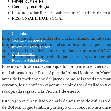
Inicio
CULTURA Y OCIO
Ciencia y tecnología
La sonda solar Parker establece un récord histórico a
RESPONSABILIDAD SOCIAL
Colombia
El martes pasado, la sonda solar Parker alcanzó un hito si
Ciencia y tecnología
kilómetros de la superficie del sol.
indicando así que la hu
Inversiones y negocios
vuelo récord se realizó a una velocidad vertiginosa.
692.00
Cultura y ocio
en el objeto humano más rápido jamás creado, como confi
Responsabilidad Social
El éxito del histórico evento quedó confirmado el viernes
del Laboratorio de Física Aplicada Johns Hopkins en Maryl
antes de la medianoche del jueves. Aunque la sonda no ma
cercano, los científicos esperan recibir datos detallados y 
recopilada regrese a la Tierra.
1 de enero
.
Este logro es el resultado de más de seis años de esfuerzo 
de 2018
en el que también participó el reconocido astrofís