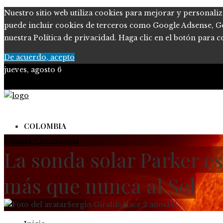
Nuestro sitio web utiliza cookies para mejorar y personaliz
puede incluir cookies de terceros como Google Adsense, Goog
nuestra Política de privacidad. Haga clic en el botón para c
De acuerdo, acepto
jueves, agosto 6
COLOMBIA
Ciencia y tecnología
La sonda solar Parker es
CIENCIA Y TECNOLOGÍA
más que nunca al Sol
INVERSIONES Y NEGOCIOS
Sergio Giraldo
Hace 2 años
141