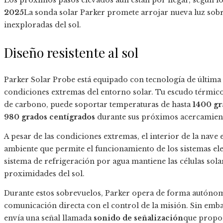
Los próximos pasos elevados aún están por llegar, según lo
2025
La sonda solar Parker promete arrojar nueva luz sob
inexploradas del sol.
Diseño resistente al sol
Parker Solar Probe está equipado con tecnología de última
condiciones extremas del entorno solar. Tu escudo térmic
de carbono, puede soportar temperaturas de hasta
1400 gr
980 grados centígrados
durante sus próximos acercamien
A pesar de las condiciones extremas, el interior de la nave
ambiente que permite el funcionamiento de los sistemas ele
sistema de refrigeración por agua mantiene las células sola
proximidades del sol.
Durante estos sobrevuelos, Parker opera de forma autónom
comunicación directa con el control de la misión. Sin embar
envía una señal llamada
sonido de señalización
que propor