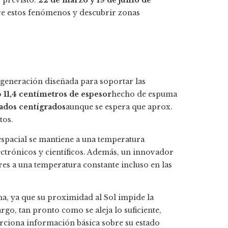
 previsto.
22 de marzo y 19 de junio de
re estos fenómenos y descubrir zonas
 generación diseñada para soportar las
o
11,4 centímetros de espesor
hecho de espuma
ados centígrados
aunque se espera que aprox.
tos.
 espacial se mantiene a una temperatura
ctrónicos y científicos. Además, un innovador
res a una temperatura constante incluso en las
a, ya que su proximidad al Sol impide la
go, tan pronto como se aleja lo suficiente,
ciona información básica sobre su estado