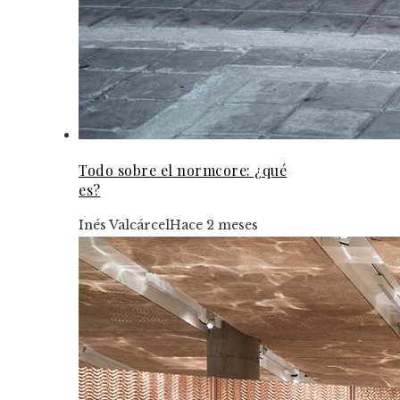
Todo sobre el normcore: ¿qué
es?
Inés Valcárcel
Hace 2 meses