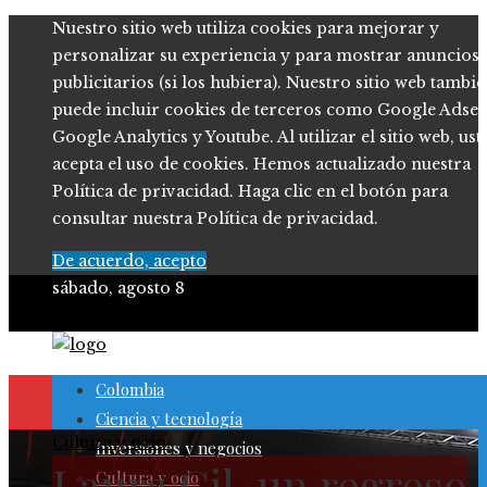
Nuestro sitio web utiliza cookies para mejorar y
personalizar su experiencia y para mostrar anuncios
publicitarios (si los hubiera). Nuestro sitio web tambi
puede incluir cookies de terceros como Google Adsen
Google Analytics y Youtube. Al utilizar el sitio web, ust
acepta el uso de cookies. Hemos actualizado nuestra
Política de privacidad. Haga clic en el botón para
consultar nuestra Política de privacidad.
De acuerdo, acepto
sábado, agosto 8
Colombia
Ciencia y tecnología
Cultura y ocio
Inversiones y negocios
Laura Gil, un regreso
Cultura y ocio