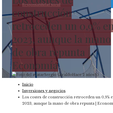
Responsabilidad Social
construcción
retroceden un 0,9% e
2023, aunque la mano
de obra repunta |
Economía
Sergio Giraldo
Hace 2 años
95
Inicio
Inversiones y negocios
Los costes de construcción retroceden un 0,9% 
2023, aunque la mano de obra repunta | Econom