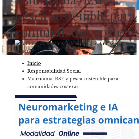
Responsabilidad Social
pesca sostenible para
comunidades costera
Inés Valcárcel
Hace 4 meses
Hace 4
meses
37
Inicio
Responsabilidad Social
Mauritania: RSE y pesca sostenible para
comunidades costeras