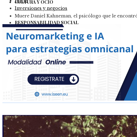
Inicio
CULTURA Y OCIO
Inversiones y negocios
Muere Daniel Kahneman, el psicólogo que le encontró 
RESPONSABILIDAD SOCIAL
Colombia
Ciencia y tecnología
Inversiones y negocios
Cultura y ocio
Responsabilidad Social