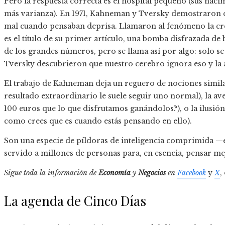
Pero la respuesta correcta es el hospital pequeño (sus na
más varianza). En 1971, Kahneman y Tversky demostraron qu
mal cuando pensaban deprisa. Llamaron al fenómeno la cre
es el título de su primer artículo, una bomba disfrazada de b
de los grandes números, pero se llama así por algo: solo
Tversky descubrieron que nuestro cerebro ignora eso y la 
El trabajo de Kahneman deja un reguero de nociones simila
resultado extraordinario le suele seguir uno normal), la av
100 euros que lo que disfrutamos ganándolos?), o la ilusión
como crees que es cuando estás pensando en ello).
Son una especie de píldoras de inteligencia comprimida —
servido a millones de personas para, en esencia, pensar me
Sigue toda la información de
Economía
y
Negocios
en
Facebook
y
X
,
La agenda de Cinco Días