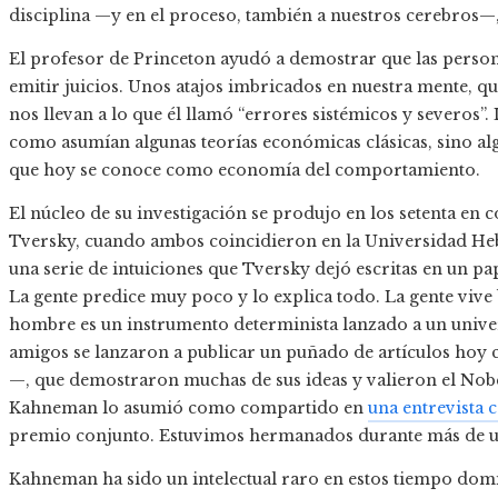
disciplina —y en el proceso, también a nuestros cerebros—, 
El profesor de Princeton ayudó a demostrar que las perso
emitir juicios. Unos atajos imbricados en nuestra mente, qu
nos llevan a lo que él llamó “errores sistémicos y severos
como asumían algunas teorías económicas clásicas, sino algo
que hoy se conoce como economía del comportamiento.
El núcleo de su investigación se produjo en los setenta en
Tversky, cuando ambos coincidieron en la Universidad Hebr
una serie de intuiciones que Tversky dejó escritas en un pap
La gente predice muy poco y lo explica todo. La gente vive b
hombre es un instrumento determinista lanzado a un universo
amigos se lanzaron a publicar un puñado de artículos hoy c
—, que demostraron muchas de sus ideas y valieron el Nobel
Kahneman lo asumió como compartido en
una entrevista
premio conjunto. Estuvimos hermanados durante más de u
Kahneman ha sido un intelectual raro en estos tiempo domi