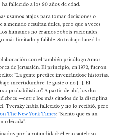
ha fallecido a los 90 años de edad.
nas usamos atajos para tomar decisiones o
e a menudo resultan útiles, pero que a veces
”. Los humanos no éramos robots racionales,
 más limitado y falible. Su trabajo lanzó lo
 colaboración con el también psicólogo Amos
ea de Jerusalén. El principio, en 1972, fueron
elito: “La gente predice inventándose historias.
ajo incertidumbre, le guste o no […]. El
 probabilístico”. A partir de ahí, los dos
élebres —entre los más citados de la disciplina
. Tversky había fallecido y no lo recibió, pero
 con The New York Times
: “Siento que es un
na década”.
nados por la rotundidad: él era cauteloso.