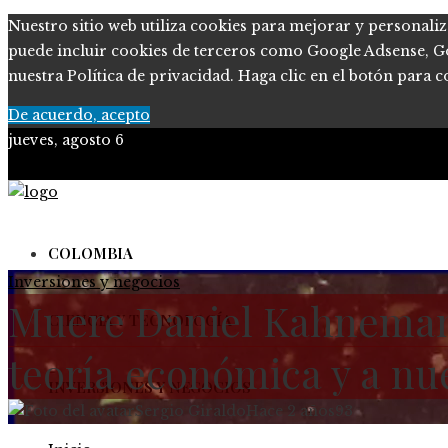
Nuestro sitio web utiliza cookies para mejorar y personaliz
puede incluir cookies de terceros como Google Adsense, Goog
nuestra Política de privacidad. Haga clic en el botón para c
De acuerdo, acepto
jueves, agosto 6
COLOMBIA
Inversiones y negocios
Muere Daniel Kahneman, 
CIENCIA Y TECNOLOGÍA
teoría económica y a nu
INVERSIONES Y NEGOCIOS
Sergio Giraldo
Hace 2 años
93