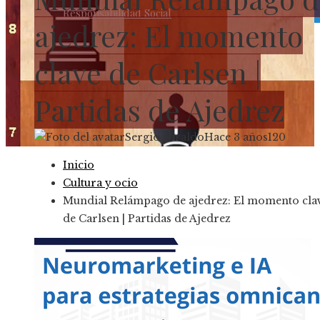
Responsabilidad Social
ajedrez: El momento
clave de Carlsen |
Partidas de Ajedrez
Sergio Giraldo
Hace 3 años
120
Inicio
Cultura y ocio
Mundial Relámpago de ajedrez: El momento cla
de Carlsen | Partidas de Ajedrez