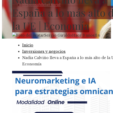
Responsabilidad Social
España a lo más alto 
la UE | Economía
Sergio Giraldo
Hace 3 años
114
Inicio
Inversiones y negocios
Nadia Calviño lleva a España a lo más alto de la 
Economía