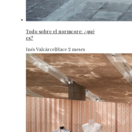
Todo sobre el normcore: ¿qué
es?
Inés Valcárcel
Hace 2 meses