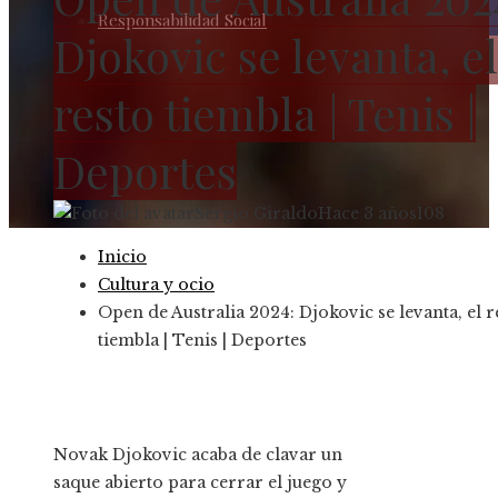
Responsabilidad Social
Djokovic se levanta, el
resto tiembla | Tenis |
Deportes
Sergio Giraldo
Hace 3 años
108
Inicio
Cultura y ocio
Open de Australia 2024: Djokovic se levanta, el r
tiembla | Tenis | Deportes
Novak Djokovic acaba de clavar un
saque abierto para cerrar el juego y