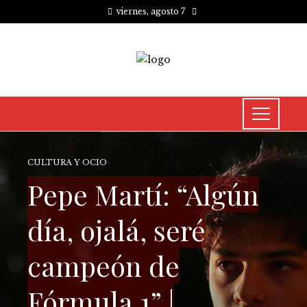
viernes, agosto 7
CULTURA Y OCIO
Pepe Martí: “Algún
día, ojalá, seré
campeón de
Fórmula 1” |