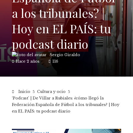
a los tribunales? |
Hoy en EL PAÍS: tu
podcast diario
Sergio Giraldo
Hace 2 años
116
Inicio
Cultura y ocio
‘Podcast’ | De Villar a Rubiales: ¿cómo llegó la
Federación Española de Fútbol a los tribunales? | Hoy
en EL PAÍS: tu podcast diario