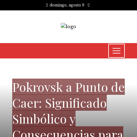
domingo, agosto 9
RESPONSABILIDAD SOCIAL
Pokrovsk a Punto de
Caer: Significado
Simbólico y
Consecuencias para