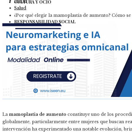
Inicio
CULTURA Y OCIO
Salud
¿Por qué elegir la mamoplastia de aumento? Cómo se 
RESPONSABILIDAD SOCIAL
Colombia
Ciencia y tecnología
Inversiones y negocios
Cultura y ocio
Responsabilidad Social
La
mamoplastia de aumento
constituye uno de los proced
globalmente, particularmente entre mujeres que buscan rea
intervención ha experimentado una notable evolución, bri