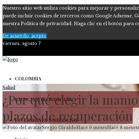
Nuestro sitio web utiliza cookies para mejorar y personaliz
puede incluir cookies de terceros como Google Adsense, Goog
nuestra Política de privacidad. Haga clic en el botón para c
De acuerdo, acepto
viernes, agosto 7
COLOMBIA
Salud
¿Por qué elegir la mamo
CIENCIA Y TECNOLOGÍA
plazos de recuperación
INVERSIONES Y NEGOCIOS
Sergio Giraldo
Hace 9 meses
Hace 8 meses