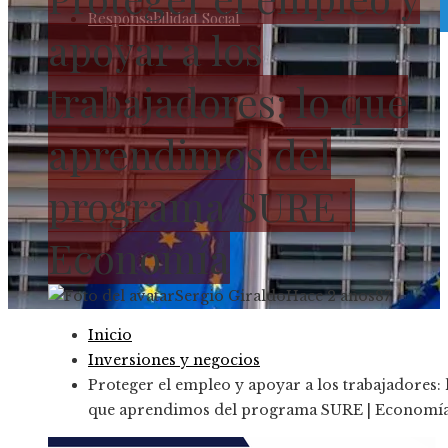
Responsabilidad Social
apoyar a los
trabajadores: lo que
aprendimos del
programa SURE |
Economía
Sergio Giraldo
Hace 2 años
87
Inicio
Inversiones y negocios
Proteger el empleo y apoyar a los trabajadores: 
que aprendimos del programa SURE | Economí