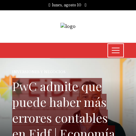
lunes, agosto 10
INVERSIONES Y NEGOCIOS
PwC admite que
puede haber más
errores contables
en Eidf | Economía