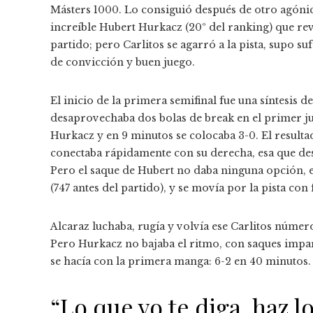
Másters 1000. Lo consiguió después de otro agóni
increíble Hubert Hurkacz (20º del ranking) que rev
partido; pero Carlitos se agarró a la pista, supo s
de convicción y buen juego.
El inicio de la primera semifinal fue una síntesis d
desaprovechaba dos bolas de break en el primer jue
Hurkacz y en 9 minutos se colocaba 3-0. El resulta
conectaba rápidamente con su derecha, esa que des
Pero el saque de Hubert no daba ninguna opción, e
(747 antes del partido), y se movía por la pista con 
Alcaraz luchaba, rugía y volvía ese Carlitos númer
Pero Hurkacz no bajaba el ritmo, con saques impa
se hacía con la primera manga: 6-2 en 40 minutos.
“Lo que yo te diga, haz l