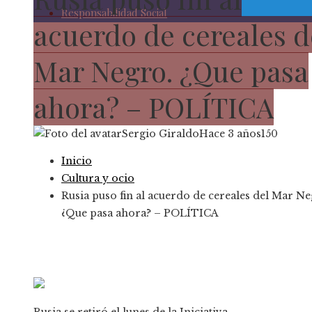
Responsabilidad Social
acuerdo de cereales d
Mar Negro. ¿Que pasa
ahora? – POLÍTICA
Sergio Giraldo
Hace 3 años
150
Inicio
Cultura y ocio
Rusia puso fin al acuerdo de cereales del Mar Ne
¿Que pasa ahora? – POLÍTICA