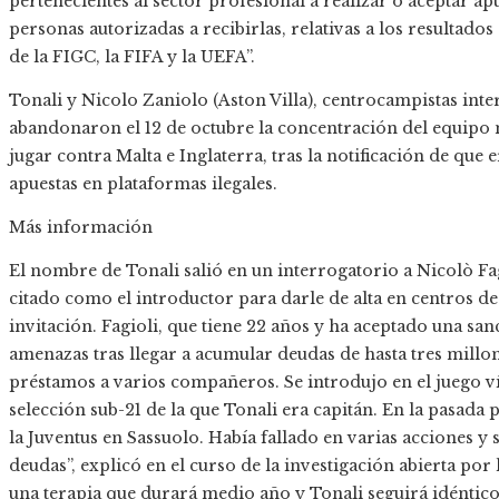
pertenecientes al sector profesional a realizar o aceptar ap
personas autorizadas a recibirlas, relativas a los resultado
de la FIGC, la FIFA y la UEFA”.
Tonali y Nicolo Zaniolo (Aston Villa), centrocampistas inter
abandonaron el 12 de octubre la concentración del equipo 
jugar contra Malta e Inglaterra, tras la notificación de que 
apuestas en plataformas ilegales.
Más información
El nombre de Tonali salió en un interrogatorio a Nicolò Fagi
citado como el introductor para darle de alta en centros de 
invitación. Fagioli, que tiene 22 años y ha aceptado una sa
amenazas tras llegar a acumular deudas de hasta tres millon
préstamos a varios compañeros. Se introdujo en el juego ví
selección sub-21 de la que Tonali era capitán. En la pasada
la Juventus en Sassuolo. Había fallado en varias acciones y s
deudas”, explicó en el curso de la investigación abierta por 
una terapia que durará medio año y Tonali seguirá idéntico