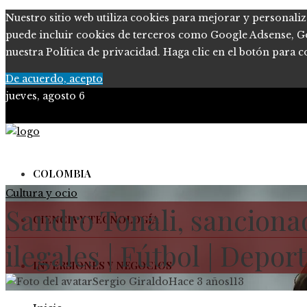
Nuestro sitio web utiliza cookies para mejorar y personaliz
puede incluir cookies de terceros como Google Adsense, Goog
nuestra Política de privacidad. Haga clic en el botón para c
De acuerdo, acepto
jueves, agosto 6
COLOMBIA
Cultura y ocio
Sandro Tonali, sanciona
CIENCIA Y TECNOLOGÍA
ilegales | Fútbol | Depor
INVERSIONES Y NEGOCIOS
Sergio Giraldo
Hace 3 años
113