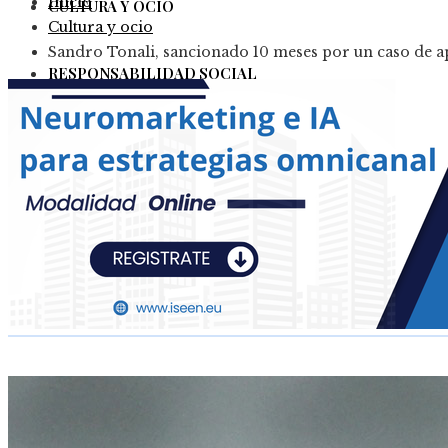
Inicio
CULTURA Y OCIO
Cultura y ocio
Sandro Tonali, sancionado 10 meses por un caso de apu
RESPONSABILIDAD SOCIAL
Colombia
Ciencia y tecnología
Inversiones y negocios
Cultura y ocio
Responsabilidad Social