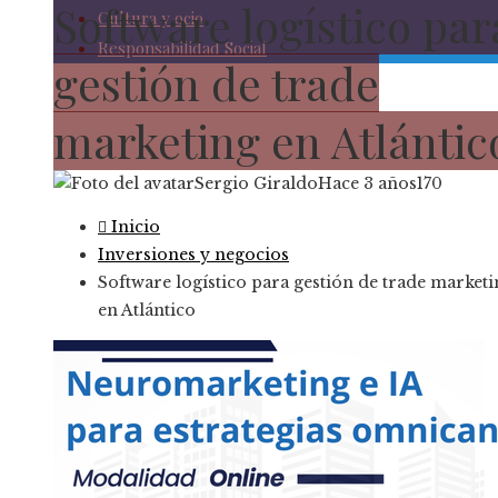
Software logístico par
Cultura y ocio
Responsabilidad Social
gestión de trade
marketing en Atlántic
Sergio Giraldo
Hace 3 años
170
Inicio
Inversiones y negocios
Software logístico para gestión de trade marketi
en Atlántico