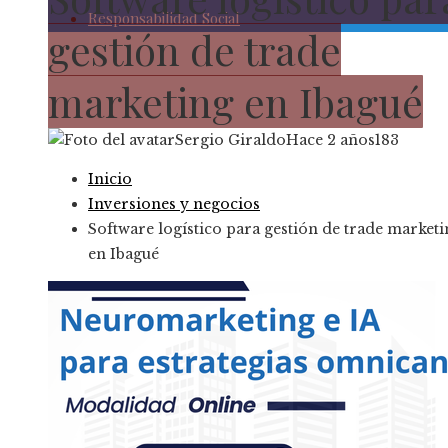
Responsabilidad Social
gestión de trade
marketing en Ibagué
Sergio Giraldo
Hace 2 años
183
Inicio
Inversiones y negocios
Software logístico para gestión de trade marketi
en Ibagué